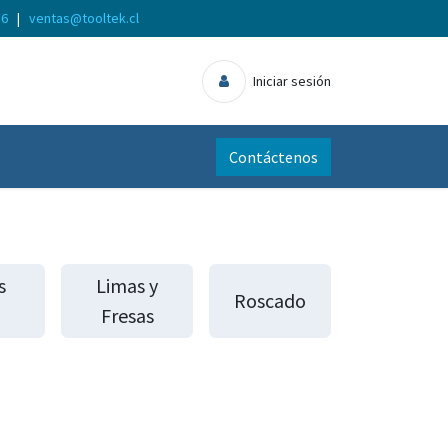
56
|
ventas@tooltek.cl
Iniciar sesión
Contáctenos
s
Limas y
Roscado
Fresas