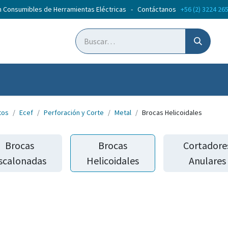
n Consumibles de Herramientas Eléctricas - Contáctanos
+56 (2) 3224 26
ticias
Cursos
tos
Ecef
Perforación y Corte
Metal
Brocas Helicoidales
Brocas
Brocas
Cortadore
scalonadas
Helicoidales
Anulares