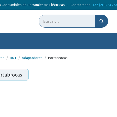
n Consumibles de Herramientas Eléctricas - Contáctanos
+56 (2) 3224 26
ticias
Cursos
tos
HMT
Adaptadores
Portabrocas
rtabrocas