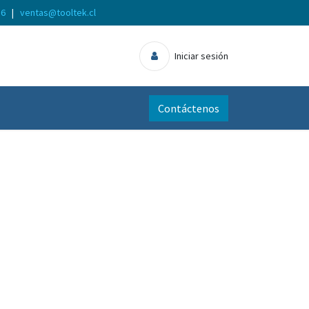
56
|
ventas@tooltek.cl
Iniciar sesión
Contáctenos