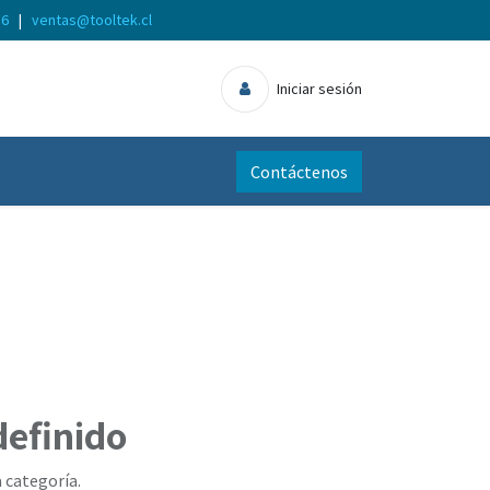
56
|
ventas@tooltek.cl
Iniciar sesión
Contáctenos
definido
 categoría.