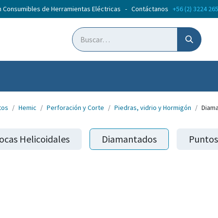
n Consumibles de Herramientas Eléctricas - Contáctanos
+56 (2) 3224 26
ticias
Cursos
tos
Hemic
Perforación y Corte
Piedras, vidrio y Hormigón
Diam
ocas Helicoidales
Diamantados
Puntos