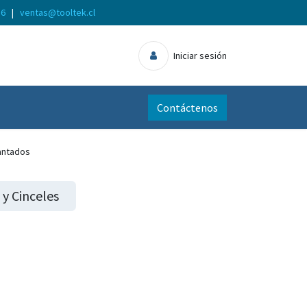
56
|
ventas@tooltek.cl
Iniciar sesión
Contáctenos
antados
 y Cinceles