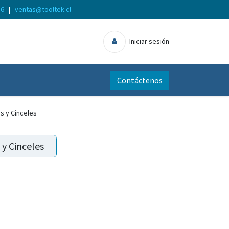
56
|
ventas@tooltek.cl
Iniciar sesión
Contáctenos
s y Cinceles
 y Cinceles