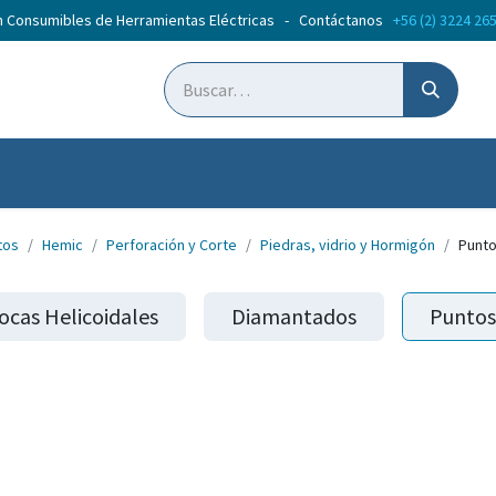
n Consumibles de Herramientas Eléctricas - Contáctanos
+56 (2) 3224 26
ticias
Cursos
tos
Hemic
Perforación y Corte
Piedras, vidrio y Hormigón
Punto
ocas Helicoidales
Diamantados
Puntos