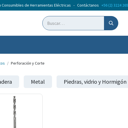
n Consumibles de Herramientas Eléctricas - Contáctanos
+56 (2) 3224 26
ticias
Cursos
tos
Perforación y Corte
dera
Metal
Piedras, vidrio y Hormigón