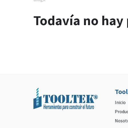
Todavía no hay 
Too
Inicio
Produ
Nosot