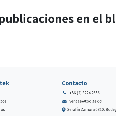
publicaciones en el b
ltek
Contacto
+56 (2) 3224 2656
ctos
ventas@tooltek.cl
ros
Serafín Zamora 0310, Bode