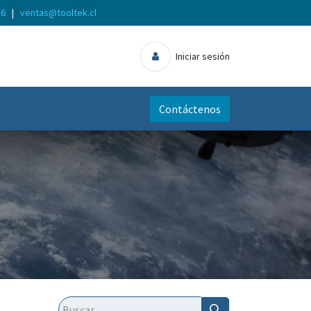
56
|
ventas@tooltek.cl
Iniciar sesión
Contáctenos