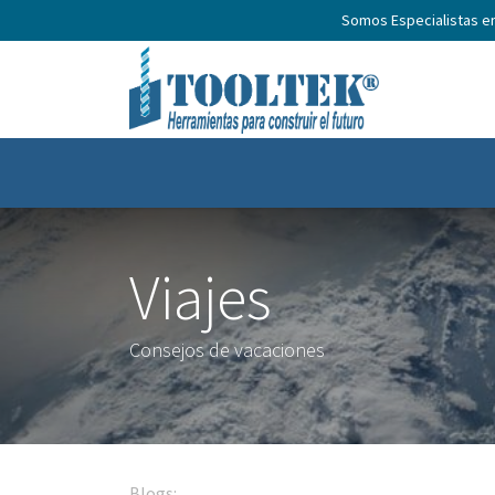
Somos Especialistas e
Inicio
Productos
Nosotros
No
Viajes
Consejos de vacaciones
Blogs:
Todos
Viajes
News
Noticias Hem