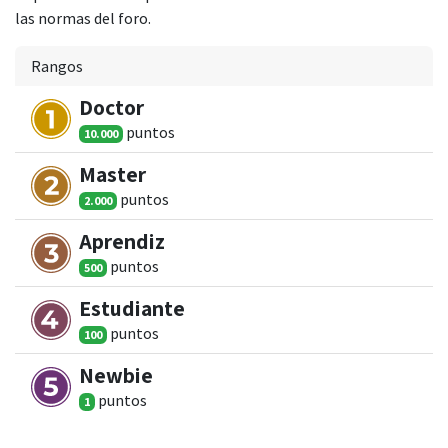
las normas del foro.
Rangos
Doctor
punto
s
10.000
Master
punto
s
2.000
Aprendiz
punto
s
500
Estudiante
punto
s
100
Newbie
punto
s
1